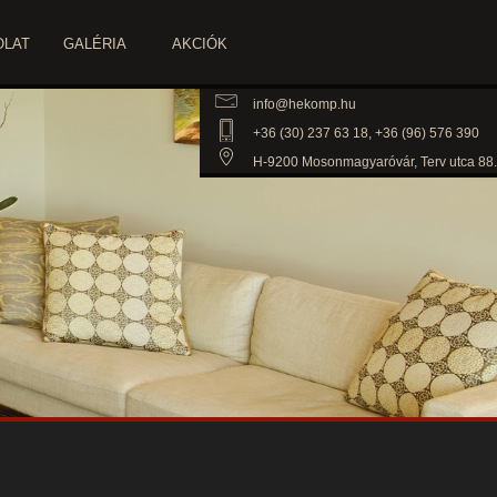
OLAT
GALÉRIA
AKCIÓK
info@hekomp.hu
+36 (30) 237 63 18, +36 (96) 576 390
H-9200 Mosonmagyaróvár, Terv utca 88.