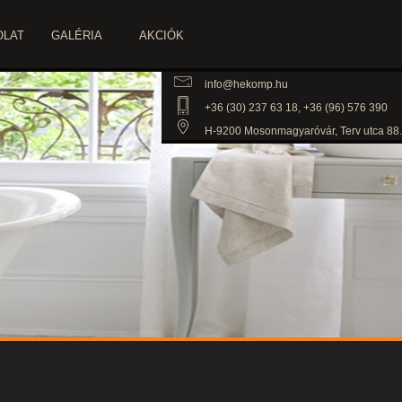
OLAT
GALÉRIA
AKCIÓK
info@hekomp.hu
+36 (30) 237 63 18, +36 (96) 576 390
H-9200 Mosonmagyaróvár, Terv utca 88.