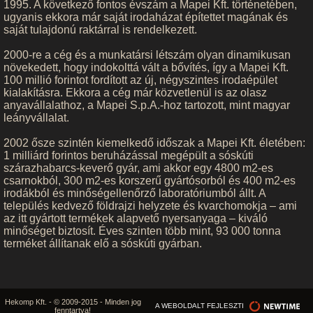
1995. A következő fontos évszám a Mapei Kft. történetében,
ugyanis ekkora már saját irodaházat építettet magának és
saját tulajdonú raktárral is rendelkezett.
2000-re a cég és a munkatársi létszám olyan dinamikusan
növekedett, hogy indokolttá vált a bővítés, így a Mapei Kft.
100 millió forintot fordított az új, négyszintes irodaépület
kialakításra. Ekkora a cég már közvetlenül is az olasz
anyavállalathoz, a Mapei S.p.A.-hoz tartozott, mint magyar
leányvállalat.
2002 ősze szintén kiemelkedő időszak a Mapei Kft. életében:
1 milliárd forintos beruházással megépült a sóskúti
szárazhabarcs-keverő gyár, ami akkor egy 4800 m2-es
csarnokból, 300 m2-es korszerű gyártósorból és 400 m2-es
irodákból és minőségellenőrző laboratóriumból állt. A
település kedvező földrajzi helyzete és kvarchomokja – ami
az itt gyártott termékek alapvető nyersanyaga – kiváló
minőséget biztosít. Éves szinten több mint, 93 000 tonna
terméket állítanak elő a sóskúti gyárban.
Hekomp Kft. - © 2009-2015 - Minden jog
A WEBOLDALT FEJLESZTI
fenntartva!