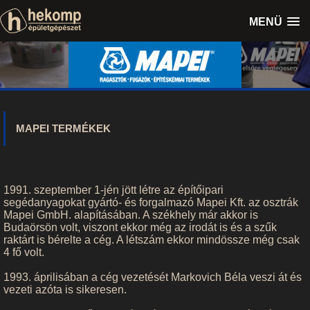
MENÜ
MAPEI TERMÉKEK
1991. szeptember 1-jén jött létre az építőipari
segédanyagokat gyártó- és forgalmazó Mapei Kft. az osztrák
Mapei GmbH. alapításában. A székhely már akkor is
Budaörsön volt, viszont ekkor még az irodát is és a szűk
raktárt is bérelte a cég. A létszám ekkor mindössze még csak
4 fő volt.
1993. áprilisában a cég vezetését Markovich Béla veszi át és
vezeti azóta is sikeresen.