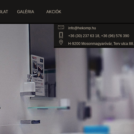
OLAT
GALÉRIA
AKCIÓK
info@hekomp.hu
+36 (30) 237 63 18, +36 (96) 576 390
H-9200 Mosonmagyaróvár, Terv utca 88.